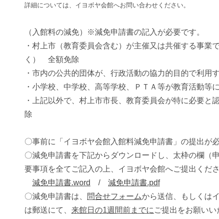
詳細については、イヨボヤ会館へお問い合わせください。
（入館料の減免）※減免申請書の記入が必要です。
・村上市（教育委員会含む）が主催又は共催する事業
く） 全額免除
・市内の公共的団体が、行政活動の協力的目的で利用す
・小学校、中学校、高等学校、ＰＴＡ等が教育活動等
・上記以外で、村上市市長、教育委員会が特に必要と認
除
〇事前に「イヨボヤ会館入館料減免申請書」の提出が
〇減免申請書を下記からダウンロードし、太枠の欄（
要事項を全てご記入の上、イヨボヤ会館へご提出くだ
減免申請書.word
/
減免申請書.pdf
〇減免申請書は、
問合せフォーム
から送信、もしくは
は郵送にて、
来館日の1週間前までに
ご提出をお願いい