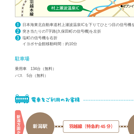
日本海東北自動車道村上瀬波温泉ICを下りてひとつ目の信号機
突き当たりのT字路(久保田町の信号機)を左折
塩町の信号機を右折
イヨボヤ会館移動時間：約10分
駐車場
乗用車 134台（無料）
バス 5台（無料）