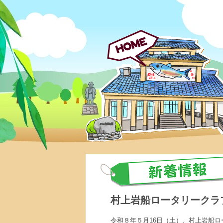
村上岩船ロータリークラ
令和８年５月
16
日（土）、村上岩船ロ