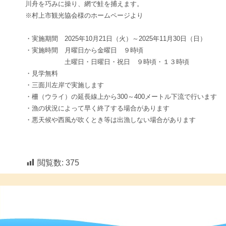
川舟を巧みに操り、網で鮭を捕えます。
※村上市観光協会様のホームページより
・実施期間
2025
年
10
月
21
日（火）～
2025
年
11
月
30
日（日）
・実施時間 月曜日から金曜日 ９時頃
土曜日・日曜日・祝日 ９時頃・１３時頃
・見学無料
・三面川左岸で実施します
・柵（ウライ）の延長線上から
300
～
400
メートル下流で行います
・漁の状況によって早く終了する場合があります
・悪天候や西風が吹くとき等は出漁しない場合があります
閲覧数:
375