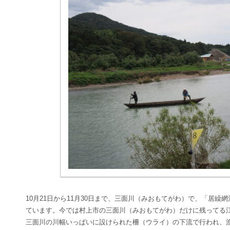
10
月
21
日から
11
月
30
日まで、三面川（みおもてがわ）で、「居繰網
ています。今では村上市の三面川（みおもてがわ）だけに残ってる
三面川の川幅いっぱいに設けられた柵（ウライ）の下流で行われ、